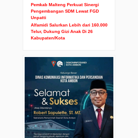
Pemkab Malteng Perkuat Sinergi
Pengembangan SDM Lewat FGD
Unpatti
Alfamidi Salurkan Lebih dari 160.000
Telur, Dukung Gizi Anak Di 26
Kabupaten/Kota