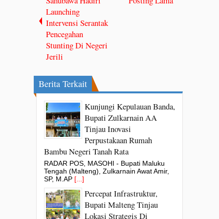
Sahubawa Hadiri
Posting Lama
Launching
Intervensi Serantak
Pencegahan
Stunting Di Negeri
Jerili
Berita Terkait
Kunjungi Kepulauan Banda,
Bupati Zulkarnain AA
Tinjau Inovasi
Perpustakaan Rumah
Bambu Negeri Tanah Rata
RADAR POS, MASOHI - Bupati Maluku
Tengah (Malteng), Zulkarnain Awat Amir,
SP, M.AP
[...]
Percepat Infrastruktur,
Bupati Malteng Tinjau
Lokasi Strategis Di