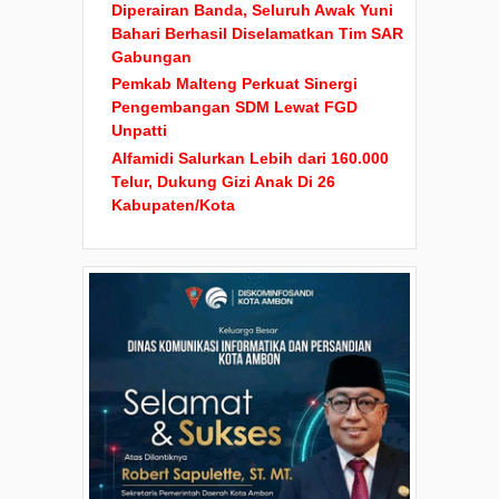
Diperairan Banda, Seluruh Awak Yuni
Bahari Berhasil Diselamatkan Tim SAR
Gabungan
Pemkab Malteng Perkuat Sinergi
Pengembangan SDM Lewat FGD
Unpatti
Alfamidi Salurkan Lebih dari 160.000
Telur, Dukung Gizi Anak Di 26
Kabupaten/Kota