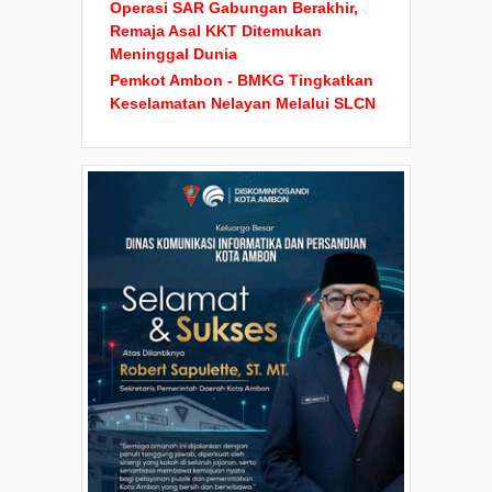
Operasi SAR Gabungan Berakhir,
Remaja Asal KKT Ditemukan
Meninggal Dunia
Pemkot Ambon - BMKG Tingkatkan
Keselamatan Nelayan Melalui SLCN