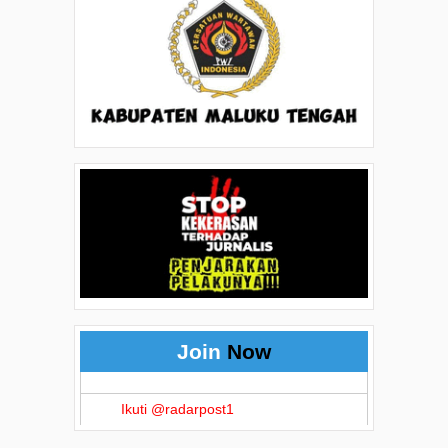
Join
Now
Ikuti @radarpost1