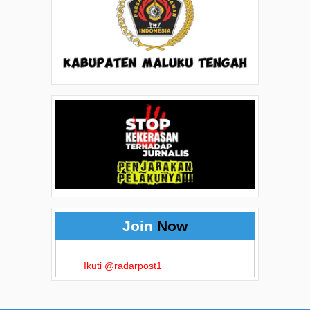
Join
Now
Ikuti @radarpost1