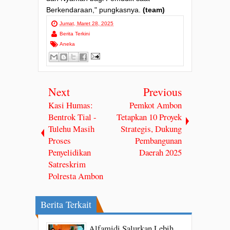
Berkendaraan," pungkasnya.
(team)
Jumat, Maret 28, 2025
Berita Terkini
Aneka
Next
Previous
Kasi Humas:
Pemkot Ambon
Bentrok Tial -
Tetapkan 10 Proyek
Tulehu Masih
Strategis, Dukung
Proses
Pembangunan
Penyelidikan
Daerah 2025
Satreskrim
Polresta Ambon
Berita Terkait
Alfamidi Salurkan Lebih