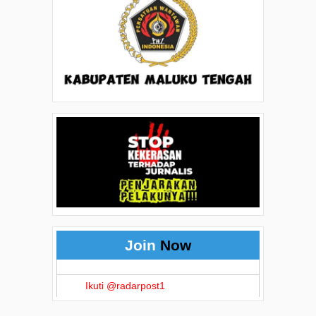
Join
Now
Ikuti @radarpost1