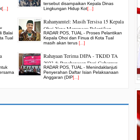
h &
Upah Petugas Kebersihan
tersebut disampaikan Kepala Dinas
t
[...]
Lingkungan Hidup Kot
[...]
Rahanyamtel: Masih Tersisa 15 Kepala
8
Ohoi Yang Menunggu Pelantikan
 Balai
RADAR POS, TUAL - Proses Pelantikan
Tahun 2023
ta Tual
Kepala Ohoi dan Finua di Kota Tual
masih akan terus
[...]
a
Rahayaan Terima DIPA - TKDD TA
2023 & Penghargaan Dari Gubernur
ntuk
RADAR POS, TUAL - Menindaklanjuti
Maluku
bersama
Penyerahan Daftar Isian Pelaksanaan
Anggaran (DIP
[...]