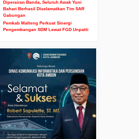
Diperairan Banda, Seluruh Awak Yuni
Bahari Berhasil Diselamatkan Tim SAR
Gabungan
Pemkab Malteng Perkuat Sinergi
Pengembangan SDM Lewat FGD Unpatti