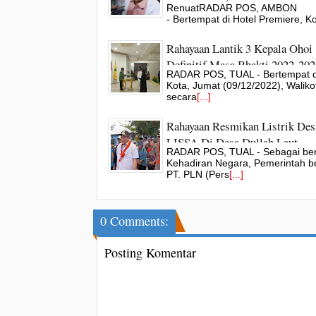
Pembangunan Jangka Menenga
RenuatRADAR POS, AMBON
Panjang
- Bertempat di Hotel Premiere, Ko
Rahayaan Lantik 3 Kepala Ohoi
Definitif Masa Bhakti 2022-202
RADAR POS, TUAL - Bertempat di
Kota, Jumat (09/12/2022), Waliko
secara
[...]
Rahayaan Resmikan Listrik Des
LISSA Di Desa Dullah Laut
RADAR POS, TUAL - Sebagai be
Kehadiran Negara, Pemerintah 
PT. PLN (Pers
[...]
0 Comments:
Posting Komentar