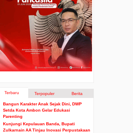
Terbaru
Terpopuler
Berita
Bangun Karakter Anak Sejak Dini, DWP
Setda Kota Ambon Gelar Edukasi
Parenting
Kunjungi Kepulauan Banda, Bupati
Zulkarnain AA Tinjau Inovasi Perpustakaan