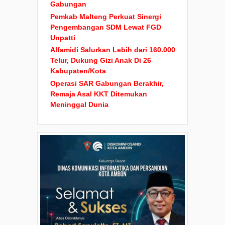
Gabungan
Pemkab Malteng Perkuat Sinergi
Pengembangan SDM Lewat FGD
Unpatti
Alfamidi Salurkan Lebih dari 160.000
Telur, Dukung Gizi Anak Di 26
Kabupaten/Kota
Operasi SAR Gabungan Berakhir,
Remaja Asal KKT Ditemukan
Meninggal Dunia