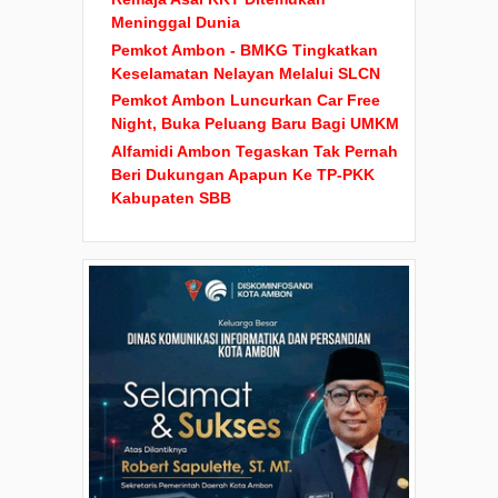
Remaja Asal KKT Ditemukan
Meninggal Dunia
Pemkot Ambon - BMKG Tingkatkan
Keselamatan Nelayan Melalui SLCN
Pemkot Ambon Luncurkan Car Free
Night, Buka Peluang Baru Bagi UMKM
Alfamidi Ambon Tegaskan Tak Pernah
Beri Dukungan Apapun Ke TP-PKK
Kabupaten SBB