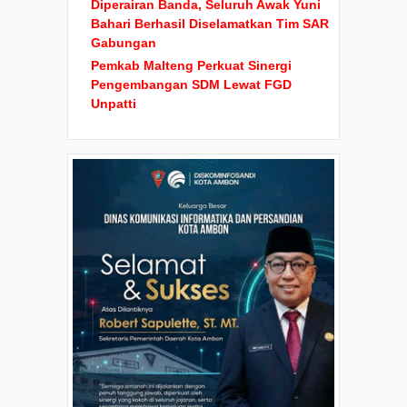
Diperairan Banda, Seluruh Awak Yuni
Bahari Berhasil Diselamatkan Tim SAR
Gabungan
Pemkab Malteng Perkuat Sinergi
Pengembangan SDM Lewat FGD
Unpatti