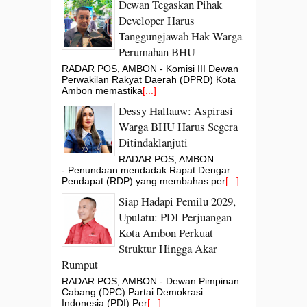
Dewan Tegaskan Pihak
Developer Harus
Tanggungjawab Hak Warga
Perumahan BHU
RADAR POS, AMBON - Komisi III Dewan
Perwakilan Rakyat Daerah (DPRD) Kota
Ambon memastika
[...]
Dessy Hallauw: Aspirasi
Warga BHU Harus Segera
Ditindaklanjuti
RADAR POS, AMBON
- Penundaan mendadak Rapat Dengar
Pendapat (RDP) yang membahas per
[...]
Siap Hadapi Pemilu 2029,
Upulatu: PDI Perjuangan
Kota Ambon Perkuat
Struktur Hingga Akar
Rumput
RADAR POS, AMBON - Dewan Pimpinan
Cabang (DPC) Partai Demokrasi
Indonesia (PDI) Per
[...]